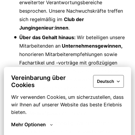
erweiterter Verantwortungsbereiche
besprochen. Unsere Nachwuchskräfte treffen
sich regelmäßig im
Club der
Jungingenieur:innen
.
Über das Gehalt hinaus:
Wir beteiligen unsere
Mitarbeitenden an
Unternehmensgewinnen,
honorieren Mitarbeiterempfehlungen sowie
Fachartikel und -vorträge mit großzügigen
Prämien
und würdigen herausragende Projekte
Vereinbarung über
mit unseren
Excellence Awards.
Zusätzlich
Deutsch
Cookies
kann sich jeder Mitarbeitende wahlweise für
eine
Pluxee Guthabenkarte,
Wir verwenden Cookies, um sicherzustellen, dass 
wir Ihnen auf unserer Website das beste Erlebnis 
eine
Zusatzkrankenversicherung
oder den
bieten.
EGYM-Wellpass
entscheiden.
Gesund und nachhaltig:
Wir erstatten die
Mehr Optionen
monatlichen Kosten für das
Jobticket
und