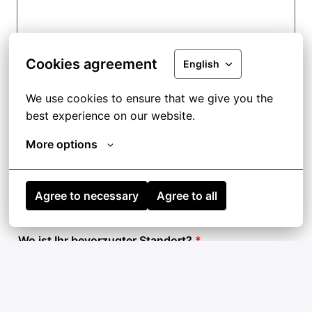
Cookies agreement
English
Wann ist Ihr frühestmöglicher Eintrittstermin?
*
We use cookies to ensure that we give you the 
best experience on our website.
Löschen
More options
Wie hoch ist Ihr jährlicher Gehaltswunsch (brutto)?
Agree to necessary
Agree to all
Wo ist Ihr bevorzugter Standort?
*
Berlin (Märkisches Ufer 34, Berlin, Berlin,
Deutschland)
Essen (Huyssenallee 5, 2. OG, Essen,