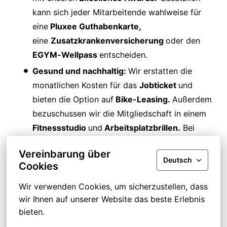
kann sich jeder Mitarbeitende wahlweise für
eine
Pluxee Guthabenkarte,
eine
Zusatzkrankenversicherung
oder den
EGYM-Wellpass
entscheiden.
Gesund und nachhaltig:
Wir erstatten die
monatlichen Kosten für das
Jobticket
und
bieten die Option auf
Bike-Leasing.
Außerdem
bezuschussen wir die Mitgliedschaft in einem
Fitnessstudio
und
Arbeitsplatzbrillen.
Bei
Fragen aus allen Lebensbereichen bekommen
Vereinbarung über
Sie mit unserem externen
Employee
Deutsch
Cookies
Assistance Program
unkomplizierte und
schnelle Unterstützung.
Wir verwenden Cookies, um sicherzustellen, dass 
wir Ihnen auf unserer Website das beste Erlebnis 
Work-Life-Balance:
Für individuelle
bieten.
Bedürfnisse in allen Lebenslagen finden wir