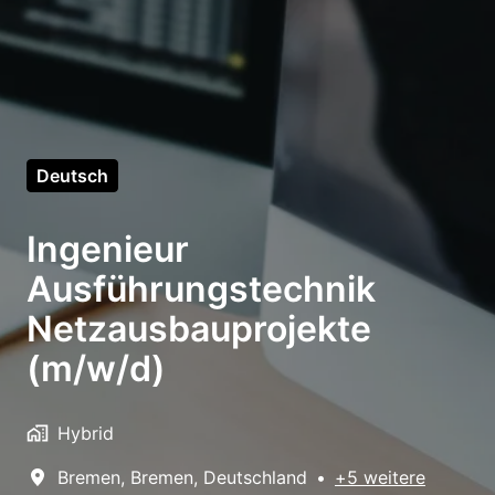
Deutsch
Ingenieur
Ausführungstechnik
Netzausbauprojekte
(m/w/d)
Hybrid
Bremen
,
Bremen
,
Deutschland
•
+5 weitere