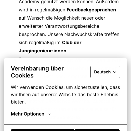
Academy genutzt werden können. Außerdem
wird in regelmäßigen
Feedbackgesprächen
auf Wunsch die Möglichkeit neuer oder
erweiterter Verantwortungsbereiche
besprochen. Unsere Nachwuchskräfte treffen
sich regelmäßig im
Club der
Jungingenieur:innen
.
Über das Gehalt hinaus:
Wir beteiligen unsere
Vereinbarung über
Mitarbeitenden an
Unternehmensgewinnen,
Deutsch
Cookies
honorieren Mitarbeiterempfehlungen sowie
Fachartikel und -vorträge mit großzügigen
Wir verwenden Cookies, um sicherzustellen, dass 
Prämien
und würdigen herausragende Projekte
wir Ihnen auf unserer Website das beste Erlebnis 
mit unseren
Excellence Awards.
Zusätzlich
bieten.
kann sich jeder Mitarbeitende wahlweise für
Mehr Optionen
eine
Pluxee Guthabenkarte,
eine
Zusatzkrankenversicherung
oder den